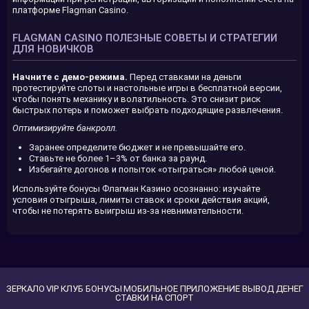
платформе Flagman Casino.
FLAGMAN CASINO ПОЛЕЗНЫЕ СОВЕТЫ И СТРАТЕГИИ
ДЛЯ НОВИЧКОВ
Начните с демо-режима.
Перед ставками на деньги
протестируйте слоты и настольные игры в бесплатной версии,
чтобы понять механику и волатильность. Это снизит риск
быстрых потерь и поможет выбрать подходящие развлечения.
Оптимизируйте банкролл.
Заранее определите бюджет и не превышайте его.
Ставьте не более 1–3% от банка за раунд.
Избегайте догонов и попыток «отыграться» любой ценой.
Используйте бонусы Флагман Казино осознанно: изучайте
условия отыгрыша, лимиты ставок и сроки действия акций,
чтобы не потерять выигрыш из‑за невнимательности.
ЗЕРКАЛО
VIP КЛУБ
БОНУСЫ
МОБИЛЬНОЕ ПРИЛОЖЕНИЕ
ВЫВОД ДЕНЕГ
СТАВКИ НА СПОРТ