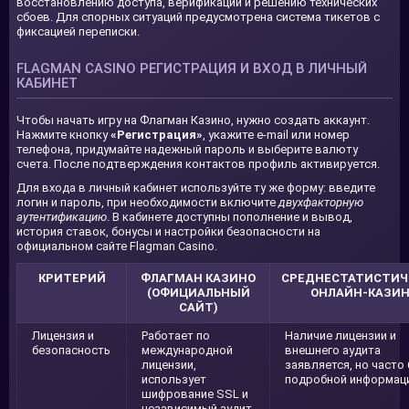
восстановлению доступа, верификации и решению технических
сбоев. Для спорных ситуаций предусмотрена система тикетов с
фиксацией переписки.
FLAGMAN CASINO РЕГИСТРАЦИЯ И ВХОД В ЛИЧНЫЙ
КАБИНЕТ
Чтобы начать игру на Флагман Казино, нужно создать аккаунт.
Нажмите кнопку
«Регистрация»
, укажите e‑mail или номер
телефона, придумайте надежный пароль и выберите валюту
счета. После подтверждения контактов профиль активируется.
Для входа в личный кабинет используйте ту же форму: введите
логин и пароль, при необходимости включите
двухфакторную
аутентификацию
. В кабинете доступны пополнение и вывод,
история ставок, бонусы и настройки безопасности на
официальном сайте Flagman Casino.
КРИТЕРИЙ
ФЛАГМАН КАЗИНО
СРЕДНЕСТАТИСТИЧ
(ОФИЦИАЛЬНЫЙ
ОНЛАЙН-КАЗИ
САЙТ)
Лицензия и
Работает по
Наличие лицензии и
безопасность
международной
внешнего аудита
лицензии,
заявляется, но часто 
использует
подробной информац
шифрование SSL и
независимый аудит