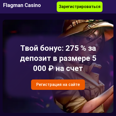
Flagman Casino
Зарегистрироваться
Твой бонус: 275 % за
депозит в размере 5
000 ₽ на счет
Регистрация на сайте